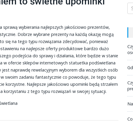
niem to świetne upominki
za sprawą wybierania najlepszych jakościowo prezentów,
astycznie. Dobrze wybrane prezenty na każdą okazję mogą
rto się na tego typu rozwiązania zdecydować, ponieważ
Cz
ostawieniu na najlepsze oferty produktowe bardzo dużo
os
ego podejścia do sprawy i działania, które będzie w stanie
pna w ofercie sklepów internetowych statuetka podświetlana
Gd
ry jest naprawdę rewelacyjnym wyborem dla wszystkich osób
ię w swoim zadaniu fantastycznie co powoduje, że tego typu
Cz
cie korzystne. Najlepsze jakościowo upominki będą strzałem
pr
a korzystaniu z tego typu rozwiązań w swojej sytuacji.
świetlana
Na
Co