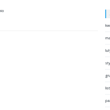
nio
kw
ma
lu
st
gr
li
pa