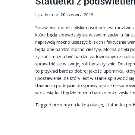
Statuetki z podświetle
by
admin
on
20 czerwca 2019
Sprawienie radości bliskim osobom jest możliwe 
które będą sprawdzały się w swoim zadaniu fant
naprawdę mocno ucieszyć bliskich i faktycznie wa
będą one bardzo mocno cieszyły. Można dzięki p
zyskać i można być bardzo zadowolonym z najlepsz
sprawdzić się w swojej roli fantastycznie. Dostę
to przykład bardzo dobrej jakości upominku, któ
i postawienie, na który jest w stanie sprawdzić s
działanie i podejście do sprawy będzie niesamowi
w dziesiątkę i będzie można bardzo dużo zyskać n
Tagged
prezenty na każdą okazję
,
statuetka pod