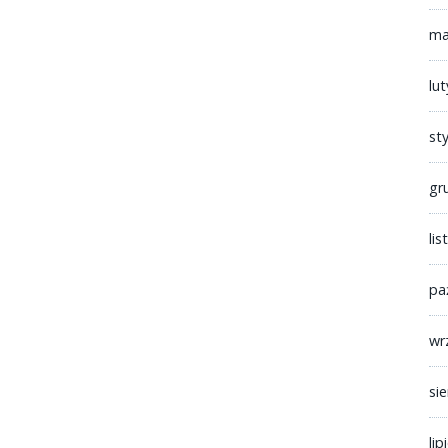
ma
lu
st
gr
li
pa
wr
si
lip