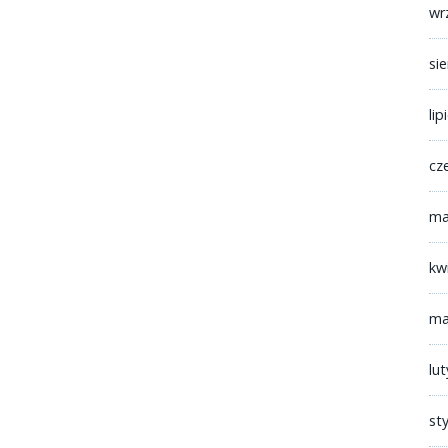
wr
si
lip
cz
ma
kw
ma
lu
st