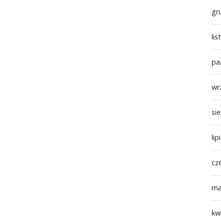
gr
li
pa
wr
si
lip
cz
ma
kw