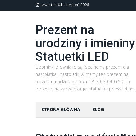
czwartek 6th sierpień 2026
Prezent na
urodziny i imieniny
Statuetki LED
Upominki drewniane są idealne na prezent dla
nastolatka i nastolatki. A mamy też prezent na
roczek, narodziny dziecka, 18, 20, 30, 40 i 50. To
prezenty na każdą okazję, statuetka podświetlana
STRONA GŁÓWNA
BLOG