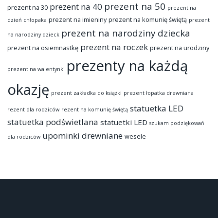
prezent na 50
prezent na 40
prezent na 30
prezent na
prezent na imieniny
prezent na komunię świętą
dzień chłopaka
prezent
prezent na narodziny dziecka
na narodziny dzieck
prezent na roczek
prezent na osiemnastkę
prezent na urodziny
prezenty na każdą
prezent na walentynki
okazję
prezent zakładka do książki
prezent łopatka drewniana
statuetka LED
rezent dla rodziców
rezent na komunię świętą
statuetka podświetlana
statuetki LED
szukam podziękowań
upominki drewniane
wesele
dla rodziców