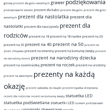
podziękowania
grawer
gotowy prezent dla gości weselnych
prezent dla babci
podziękowanie wesele
prezent dla gości
prezent dla gości
prezent dla nastolatka
prezent dla
weselnych
prezent dla
nastolatki
prezent dla nauczyciela
rodziców
prezent na 18
prezent na 18 nastke
prezent na 20
prezent na 50
prezent na 40
prezent na 30
prezent na
prezent na imieniny
prezent na komunię świętą
dzień chłopaka
prezent
prezent na narodziny dziecka
na narodziny dzieck
prezent na roczek
prezent na osiemnastkę
prezent na urodziny
prezenty na każdą
prezent na walentynki
okazję
prezent zakładka do książki
prezent łopatka drewniana
statuetka LED
rezent dla rodziców
rezent na komunię świętą
statuetka podświetlana
statuetki LED
szukam podziękowań
upominki drewniane
wesele
dla rodziców