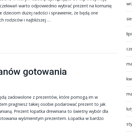
wr
 oczekiwań warto odpowiednio wybrać prezent na komunię
 dzieciom dużej radości i sprawienie, że będą one
si
 rodziców i najbliższej …
lip
cz
ma
 fanów gotowania
kw
ma
 będą zadowolone z prezentów, które pomogą im w
tem pragniesz takiej osobie podarować prezent to jak
lu
wnianą. Prezent łopatka drewniana to świetny wybór dla
gotowania wyśmienitym prezentem. Łopatka w bardzo
st