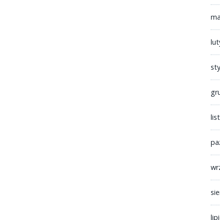
ma
lu
st
gr
li
pa
wr
si
lip