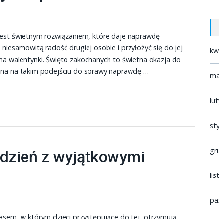
jest świetnym rozwiązaniem, które daje naprawdę
niesamowitą radość drugiej osobie i przyłożyć się do jej
kw
na walentynki. Święto zakochanych to świetna okazja do
na na takim podejściu do sprawy naprawdę …
ma
lu
st
gr
dzień z wyjątkowymi
li
pa
asem, w którym dzieci przystępujące do tej, otrzymują