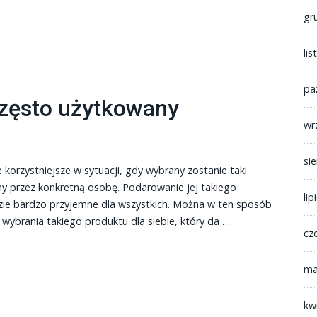
gr
li
pa
często użytkowany
wr
si
korzystniejsze w sytuacji, gdy wybrany zostanie taki
y przez konkretną osobę. Podarowanie jej takiego
lip
zie bardzo przyjemne dla wszystkich. Można w ten sposób
 wybrania takiego produktu dla siebie, który da …
cz
ma
kw