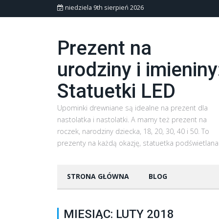
niedziela 9th sierpień 2026
Prezent na
urodziny i imieniny
Statuetki LED
Upominki drewniane są idealne na prezent dla
nastolatka i nastolatki. A mamy też prezent na
roczek, narodziny dziecka, 18, 20, 30, 40 i 50. To
prezenty na każdą okazję, statuetka podświetlana
STRONA GŁÓWNA
BLOG
MIESIĄC: LUTY 2018