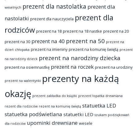
prezent dla nastolatka
prezent dla
weselnych
prezent dla
nastolatki
prezent dla nauczyciela
rodziców
prezent na 18
prezent na 18 nastke
prezent na 20
prezent na 50
prezent na 40
prezent na 30
prezent na
prezent na imieniny
prezent na komunię świętą
dzień chłopaka
prezent
prezent na narodziny dziecka
na narodziny dzieck
prezent na roczek
prezent na osiemnastkę
prezent na urodziny
prezenty na każdą
prezent na walentynki
okazję
prezent zakładka do książki
prezent łopatka drewniana
statuetka LED
rezent dla rodziców
rezent na komunię świętą
statuetka podświetlana
statuetki LED
szukam podziękowań
upominki drewniane
wesele
dla rodziców