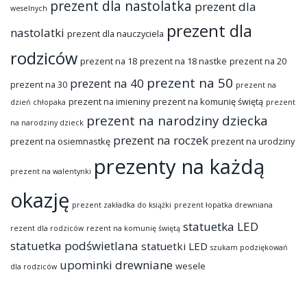
prezent dla nastolatka
prezent dla
weselnych
prezent dla
nastolatki
prezent dla nauczyciela
rodziców
prezent na 18
prezent na 18 nastke
prezent na 20
prezent na 50
prezent na 40
prezent na 30
prezent na
prezent na imieniny
prezent na komunię świętą
dzień chłopaka
prezent
prezent na narodziny dziecka
na narodziny dzieck
prezent na roczek
prezent na osiemnastkę
prezent na urodziny
prezenty na każdą
prezent na walentynki
okazję
prezent zakładka do książki
prezent łopatka drewniana
statuetka LED
rezent dla rodziców
rezent na komunię świętą
statuetka podświetlana
statuetki LED
szukam podziękowań
upominki drewniane
wesele
dla rodziców